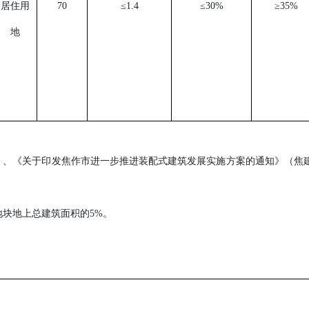
居住用
70
≤1.4
≤
30
%
≥35%
地
》、《关于印发焦作市进一步推进装配式建筑发展实施方案的通知》（焦
地块地上总建筑面积的
5%
。