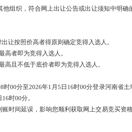
其他组织，符合网上出让公告或出让须知中明确
牌出让按照价高者得原则确定竞得入选人。
最高者即为竞得入选人。
最高且不低于底价者即为竞得入选人。
08
时
00
分至
202
6
年
1
月
5
日
16
时
00
分登录河南省土
日
16
时
00
分。
到账时间延误，影响您顺利获取网上交易竞买资