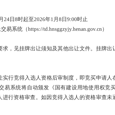
月
24
日
8
时起至
202
6
年
1
月
8
日
9
:00
时止
上交易系统（
https://td.hnsggzyjy.henan.gov.cn
）
要求，见挂牌出让须知及其他出让文件。挂牌出
让实行竞得入选人资格后审制度，即竞买申请人
交易系统将自动颁发《国有建设用地使用权竞
人进行资格审查。如因竞得入选人的资格审查未