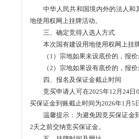
中华人民共和国境内外的法人和
地使用权网上挂牌活动。
三、确定竞得入选人方式
本次国有建设用地使用权网上挂
（
1
）宗地如果未设底价的，报价
（
2
）宗地如果设有底价的，报价
四、报名及保证金截止时间
竞买申请人可在
2025
年
12
月
24
日
买保证金到账截止时间为
202
6
年
1
月
5
温馨提示：为避免因竞买保证金
2
天之前交纳竞买保证金。
五、挂牌时间及网址