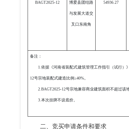
BAGT2025-12
博爱县团结路
5
4936.27
与发展大道交
叉口东南角
备注：
1.
依据《河南省装配式建筑管理工作指引（试行）
12
号宗地装配式建造比例
≥40%
。
2.
BAGT2025-12
号宗地兼容商业建筑面积不超过该
3.
本次挂牌不设底价。
二、竞买申请条件和要求