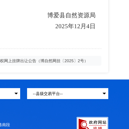
博爱县自然资源局
2025
年
12
月
4
日
权网上挂牌出让公告（博自然网挂〔2025〕2号）
结路南段