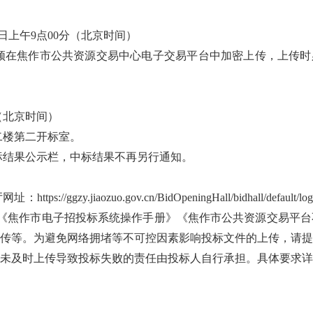
日上午9点
00分（北京时间）
件须在焦作市公共资源交易中心电子交易平台中加密上传，上传时
（北京时间）
二楼第二开标室。
中标结果公示栏，中标结果不再另行通知。
址：http
s://ggzy.jiaozuo.gov.cn/BidOpeningHall/bi
-下载《焦作市电子招投标系统操作手册》《焦作市公共资源交易平
传等。为避免网络拥堵等不可控因素影响投标文件的上传，请提
未及时上传导致投标失败的责任由投标人自行承担。具体要求详