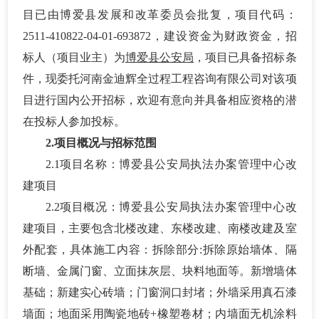
目已由博爱县发展和改革委员会批复，项目代码：
2511-410822-04-01-693872，建设资金为财政资金，招
标人（项目业主）为
博爱县公安局
，项目已具备招标条
件，现委托
河南金迪辉全过程工程咨询有限公司
对该项
目进行国内公开招标，欢迎有意向并具备相应资格的潜
在投标人参加投标。
2.项目概况与招标范围
2.1项目名称：
博爱县公安局执法办案管理中心改
建项目
2.2
项目概况：
博爱县公安局执法办案管理中心改
建项目，主要包含北楼改建、东楼改建、南楼改建及室
外配套，具体施工内容：拆除部分
:拆除原始墙体、隔
断墙、金属门窗、立面抹灰层、块料地面等。新增墙体
基础；新建实心砖墙；门窗洞口封堵；外墙采用真石漆
墙面；地面采用陶瓷地砖+橡塑卷材；内墙面无机涂料