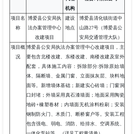
机构
项目名
博爱县公安局
执
建设
博爱县清化镇街道中
称
法办案管理中心
地点
山路
27号（博爱县公
改建项目
安局交通管理大队）
项目概
博爱县公安局执法办案管理中心改建项目，主
况
要包含北楼改建、东楼改建、南楼改建及室外
配套，具体施工内容：拆除部分
:拆除原始墙
体、隔断墙、金属门窗、立面抹灰层、块料地
面等。新增墙体基础；新建实心砖墙；门窗洞
口封堵；外墙采用真石漆墙面；地面采用陶瓷
地砖+橡塑卷材；内墙面无机涂料粉刷；安装
钢制防火门、木质门、断桥窗户等。安装工程
包含强电、弱电、消防、给排水、空调系统、
一体化泵站等。（详见工程量清单）