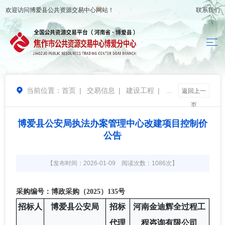
欢迎访问
博爱县公共资源交易中心
网站！
联系我们
当前位置：
首页
|
交易信息
|
建设工程
|
控

返回上一
制价公示
页
博爱县公安局执法办案管理中心改建项目控制价
公告
【发布时间：2026-01-09 阅读次数：1086次】
采购编号：博政采购（
2025）135号
招标人
博爱县公安局
招标
河南金迪辉全过程工
代理
程咨询有限公司