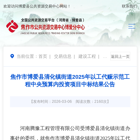
欢迎访问
博爱县公共资源交易中心
网站！
联系我们
当前位置：
首页
|
交易信息
|
建设工程
|
结

返回上一页
果公告
焦作市博爱县清化镇街道2025年以工代赈示范工
程中央预算内投资项目中标结果公告
【发布时间：2026-03-06 阅读次数：2160次】
河南
腾豫工
程管理有限公司受
博爱县清化镇街道办
事处
的委托，
就
焦作市博爱县清化镇街道
2025年以工代