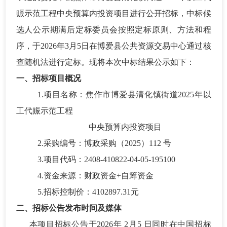
赈示范工程中央预算内投资项目
进行公开招标，
中标候
选人公示期满后定标委员会按照定标原则、方法和程
序，
于
2026年3月5日在博爱县公共资
源交易中心通过
核
查随机法
进行定标。
现将本次
中标
结果公示如下：
一、招标项目概况
1.项目名称：
焦作市博爱县清化镇街道
2025年以
工代赈示范工程
中央预算内投资项目
2.采购编号：博政采购（2025）
112
号
3.项目代码：
2408-410822-04-05-195100
4.资金来源
：财政资金
+自筹资金
5.
招标控制价
：
4102897.31
元
二、
招标公告发布时间及媒体
本项目招标公告于
202
6
年
2
月
5
日同时在中国招标