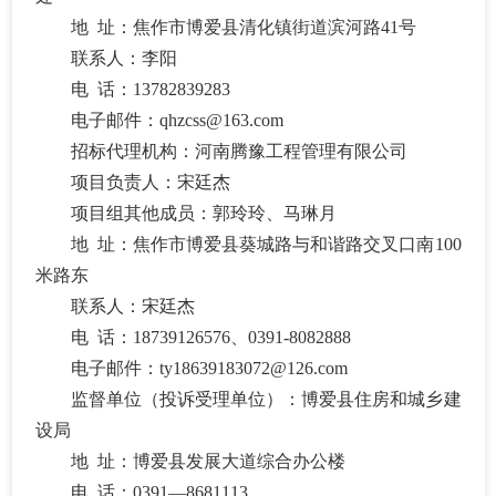
地
址：焦作市博爱县清化镇街道滨河路
41号
联系人：李阳
电
话：
13782839283
电子邮件：
qhzcss@163.com
招标代理机构：河南腾豫工程管理有限公司
项目负责人：
宋廷杰
项目组其他成员：
郭玲玲、马琳月
地
址：焦作市博爱县葵城路与和谐路交叉口南
100
米路东
联系人：宋廷杰
电
话：
18739126576、0391-8082888
电子邮件：
ty18639183072@126.com
监督单位（投诉受理单位）
：博爱县住房和城乡建
设局
地
址：
博爱县发展大道综合办公楼
电
话：
0391—8681113