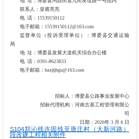
地
址：博爱县鸿昌街道九街友谊路一号院内
联系人：皇甫亮亮
电
话：
15539150112
电子邮箱：
15539150112@163.com
监督单位（投诉受理单位）
：博爱县交通运输
局
地
址：
博爱县发展大道
机关综合办公楼
电
话：
0391-
8623833
电子邮箱：
baxjtjbgs@163.com
招标人：博爱县公路事业发展中心
招标代理机构：
河南古基工程管理有限公
司
日期：
2026年
3
月
6
日
S104郑沁线连固线至唐庄村（大新河路）
段改建工程相关附件