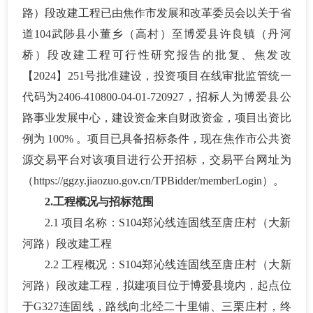
路）段改建工程已由
焦作市
发展和改革委员会以关于
省
道
104武陟县小董乡（高村）至博爱县许良镇（丹河
桥）段改建工程
可行性研究报告
的批复、
焦
发改
【
202
4
】
251
号批准建设，投资项目在线审批监管统一
代码为
2406-410800-04-01-720927，招标人为
博爱县公
路事业发展中心
，建设资金来自财政资金，项目出资比
例为
100% 。项目已具备招标条件，现在焦作市公共资
源交易平台对该项目进
行公开招标，交易平台网址为
（
https://ggzy.jiaozuo.gov.cn/TPBidder/memberLogin）。
2.工程概况与招标范围
2.1 项目名称：S104郑沁线连固线至唐庄村（大新
河路）段改建工程
2.2 工程概况：
S104郑沁线连固线至唐庄村（大新
河路）段改建工程，拟建项目位于博爱县境内，起点位
于G327连固线，路线向北经二十里铺、三栗庄村，终