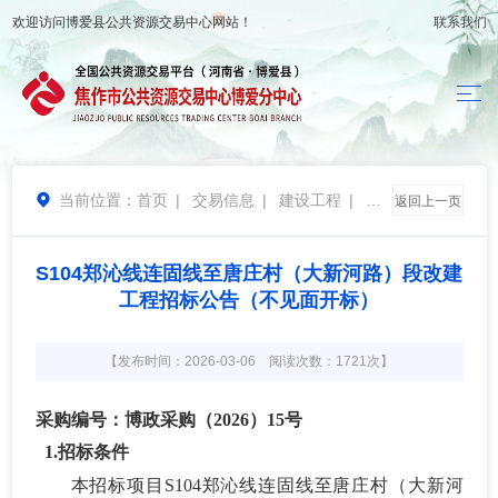
欢迎访问
博爱县公共资源交易中心
网站！
联系我们
当前位置：
首页
|
交易信息
|
建设工程
|
招

返回上一页
标公告
S104郑沁线连固线至唐庄村（大新河路）段改建
工程招标公告（不见面开标）
【发布时间：2026-03-06 阅读次数：1721次】
采购编号：博政采购（
202
6
）
15
号
1.招标条件
本招标项目
S104郑沁线连固线至唐庄村（大新河