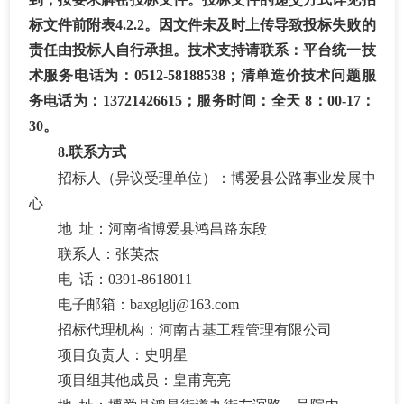
标文件前附表
4.2.2。因文件未及时上传导致投标失败的
责任由投标人自行承担。技术支持请联系：平台统一技
术服务电话为：0512-58188538；清单造价技术问题服
务电话为：13721426615；服务时间：全天 8：00-17：
30
。
8.联系方式
招标人
（
异议受理单位
）
：博爱县公路事业发展中
心
地
址：河南省博爱县鸿昌路东段
联系人：张
英杰
电
话：
0391-
8618011
电子邮箱：
baxglglj@163.com
招标代理机构：河南古基工程管理有限公司
项目负责人：
史明星
项目组其他成员：
皇甫亮亮