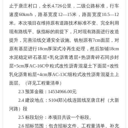
止于唐庄村口，全长4.726公里，二级公路标准，行车
速度60km/h，路基宽度12—15米，路面宽度10.5—12
米。
本次项目在维持原有道路技术标准不变、完全利用
现有路线平、纵指标的前提下，只对现有路面进行改造
提升，完善沿线交通安全设施。铣刨原有
7cm面层，对
原有基层进行18cm厚深式冷再生处理，然后加铺18cm
水泥稳定碎石基层+乳化沥青透层+热沥青碎石同步封
层+5cm厚AC-16C中粒式改性沥青混凝土下面层+改性
乳化沥青粘层+4cm厚AC-13C细粒式改性沥青混凝土上
面层。
（详见工程量清单）
2.3 预算金额：
14534966.00元
2.4 建设地点：
S104郑沁线连固线至唐庄村（大新
河路）段
2.5 标段划分：本项目共设一个标段。
2.6
招标范围：包含招标文件、工程量清单、补充