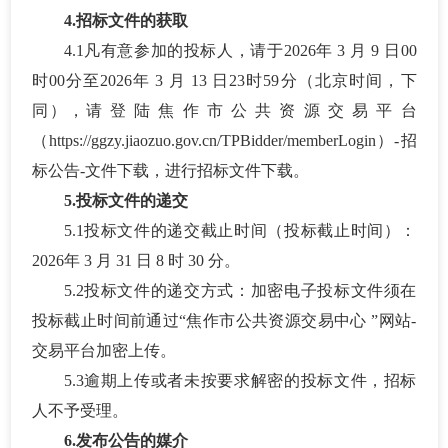
4.招标文件的获取
4.1凡有意参加的投标人，请于2026年
3
月
9
日
00
时00分至2026年
3
月
13
日
23时59分（北京时间，下
同），请 登 陆 焦 作 市 公 共 资 源 交 易 平 台
（https://ggzy.jiaozuo.gov.cn/TPBidder/memberLogin）-招
标公告-文件下载，进行招标文件下载。
5.投标文件的递交
5.1投标文件的递交截止时间（投标截止时间）：
2026年
3
月
31
日
8
时
30
分。
5.2投标文件的递交方式：加密电子投标文件须在
投标截止时间前通过“焦作市公共资源交易中心 ”网站-
交易平台加密上传。
5.3逾期上传或者未按要求解密的投标文件，招标
人不予受理。
6.发布公告的媒介