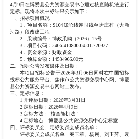
4
月
9
日在博爱县公共资源交易中心通过
核查随机法
进行
定标。现将本次中标结果公示如下：
一、
招标项目概况
1．
项目名称：
S104郑沁线连固线至唐庄村（大新
河路）段改建工程
2．
采购编号：博政采购（
202
6
）
15
号
3．
项目代码：
2406-410800-04-01-720927
4．
资金来源：财政资金
5．
预算金额：
14534966.00元
二、招标公告发布媒体及日期：
本项目招标公告于
202
6
年
3
月
06
日同时在中国招标
投标公共服务平台、焦作市公共资源交易中心网、博爱
县公共资源交易中心网站上发布。
三、定标信息：
1.开评标日期：202
6
年
3
月
31
日
2.定标日期：202
6
年
4
月
9
日
3.定标方法：“
核查随机法
”
4.定标地点：博爱县公共资源交易中心
定标室
四、评标委员会、定标委员会成员名单：
评标委员会成员名单：
秦玉章、杨易、刘玉萍、袁