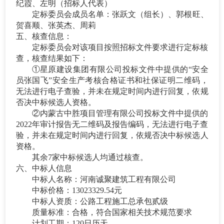
纪霞、左明
（招标人代表）
定标委员会成员名单：
张跃文（
组长）
、
郭根旺
、
贺喜顺
、
张英杰
、
周莉
五
、核查信息
：
定标委员会对该项目按照招标文件要求进行定标核
查，
核查结果如下
：
①星原建设集团有限公司投标文件中提供的“安全
员张国飞”安全生产考核合格证书和社保证明二维码，
无法进行电子查验，并未在规定时间内进行回复，依规
否决中标候选人资格。
②内蒙古中胜项目管理有限公司投标文件中提供的
2022年审计报告无二维码及报告编码，无法进行电子查
验，并未在规定时间内进行回复，依规否决中标候选人
资格。
其余
7
家中标候选人
均通过核查
。
六、中标人信息
中标人名称：
河南诚聚建筑工程有限公司
中标价格：
13023329.54元
中标人资质：公路工程施工总承包贰级
质量标准：合格，符合国家相关技术规范要求
计划工期：
120日历天