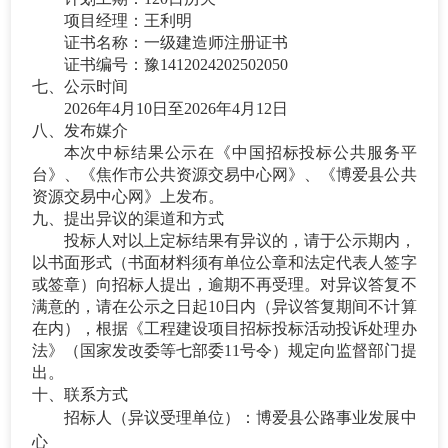
项目经理：王利明
证书名称：一级建造师注册证书
证书编号：豫
1412024202502050
七、公示时间
202
6
年
4
月
10
日至
202
6
年
4
月
12
日
八、发布媒介
本次中标结果公示在《中国招标投标公共服务平
台》、《焦作市公共资源交易中心网》、《博爱县公共
资源交易中心网》上发布。
九、提出异议的渠道和方式
投标人对以上定标结果有异议的，请于公示期内，
以书面形式（书面材料须有单位公章和法定代表人签字
或签章）向招标人提出，逾期不再受理。对异议答复不
满意的，请在公示之日起
10日内（异议答复期间不计算
在内），根据《工程建设项目招标投标活动投诉处理办
法》（国家发改委等七部委11号令）规定向监督部门提
出。
十、联系方式
招标人
（异议受理单位）
：博爱县公路事业发展中
心