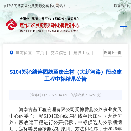
欢迎访问
博爱县公共资源交易中心
网站！
联系我们
当前位置：
首页
|
交易信息
|
建设工程
|
结

返回上一页
果公告
S104郑沁线连固线至唐庄村（大新河路）段改建
工程中标结果公告
【发布时间：2026-04-09 阅读次数：1458次】
河南古基工程管理有限公司
受
博爱县公路事业发展
中心
的委托，就
S104郑沁线连固线至唐庄村（大新河
路）段改建工程
进行公开招标，中标候选人公示期满
后，定标委员会按照定标原则、方法和程序，于
202
6
年