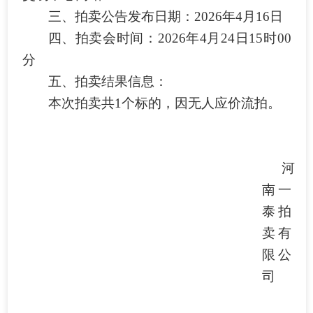
三、拍卖公告发布日期：
202
6
年
4
月
16
日
四、拍卖会时间：
202
6
年
4
月
24
日
15
时
0
0
分
五、拍卖结果信息：
本次拍卖共
1个标的，因无人应价
流拍。
河
南一
泰拍
卖有
限公
司