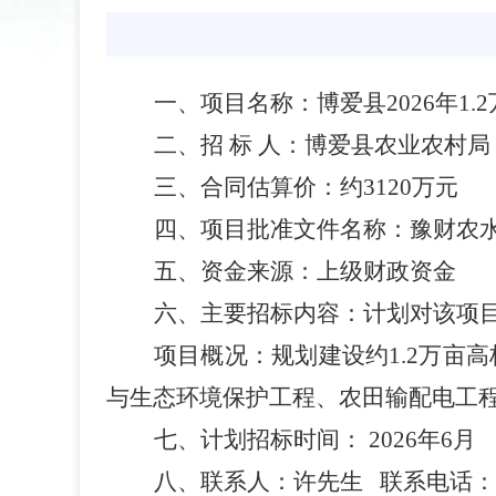
一、项目名称：博爱县
202
6
年
1.2
二、招
标
人：博爱县农业农村局
三、合同估算价：约
3120
万元
四、项目批准文件名称：豫财农
五、资金来源：上级财政资金
六、主要招标内容：计划对该项
项目概况：规划建设约
1.2
万亩高
与生态环境保护工程、农田输配电工
七、计划招标时间：
202
6
年
6
月
八、联系人：
许
先生
联系电话：