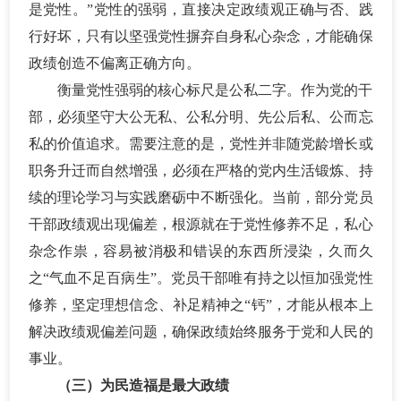
是党性。”党性的强弱，直接决定政绩观正确与否、践
行好坏，只有以坚强党性摒弃自身私心杂念，才能确保
政绩创造不偏离正确方向。
衡量党性强弱的核心标尺是公私二字。作为党的干
部，必须坚守大公无私、公私分明、先公后私、公而忘
私的价值追求。需要注意的是，党性并非随党龄增长或
职务升迁而自然增强，必须在严格的党内生活锻炼、持
续的理论学习与实践磨砺中不断强化。当前，部分党员
干部政绩观出现偏差，根源就在于党性修养不足，私心
杂念作祟，容易被消极和错误的东西所浸染，久而久
之
“气血不足百病生”。党员干部唯有持之以恒加强党性
修养，坚定理想信念、补足精神之“钙”，才能从根本上
解决政绩观偏差问题，确保政绩始终服务于党和人民的
事业。
（三）为民造福是最大政绩