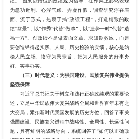
绩。”如果以错位的政绩观为指导，在作风上必然表现
为急功近利、心浮气躁、弄虚作假，调查研究浮在表
面、流于形式，热衷于搞“政绩工程”，打造精致的政
绩“盆景”，以“作秀”代替“做事”，以“造势一时”代替“造
福一方”。创政绩不是做表面文章、求短期效应，而是
要创造经得起实践、人民、历史检验的实绩，核心是站
稳人民立场、恪守为民宗旨，把为人民服务的好事办
好、实事办实。
（三）时代意义：为强国建设、民族复兴伟业提供
坚强保障
习近平总书记关于树立和践行正确政绩观的重要论
述，立足中华民族伟大复兴战略全局和世界百年未有之
大变局，紧扣新时代我国发展的历史方位，回答了事关
强国建设、民族复兴进程中战略性、全局性、长远性问
题，具有鲜明的战略导向，系统回答了
“如何以正确政