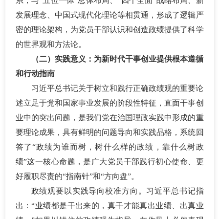
系，与
“五位一体”总体布局、“四个全面”战略布局、新
发展理念、中国式现代化理论等相贯通，形成了逻辑严
密的理论架构，为党员干部认识和创造政绩提供了科学
的世界观和方法论。
（二）实践意义：为新时代干事创业提供根本遵循
和行动指南
习近平总书记关于树立和践行正确政绩观的重要论
述立足于党和国家事业发展的阶段性特征，直面干事创
业中的突出问题，是我们党在治国理政实践中形成的重
要理论成果，具有鲜明的问题导向和实践品格，系统回
答了
“政绩为谁而树，树什么样的政绩，靠什么树政
绩”这一核心命题，是广大党员干部践行初心使命、更
好履职尽责的“指南针”和“方向盘”。
政绩观要以实践导向校准方向。习近平总书记指
出：
“业绩都是干出来的，真干才能真出业绩、出真业