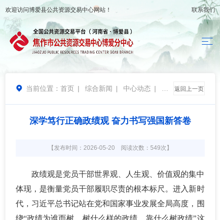
欢迎访问
博爱县公共资源交易中心
网站！
联系我们
当前位置：
首页
|
综合新闻
|
中心动态
|
党

返回上一页
的建设
深学笃行正确政绩观 奋力书写强国新答卷
【发布时间：2026-05-20 阅读次数：549次】
政绩观是党员干部世界观、人生观、价值观的集中
体现，是衡量党员干部履职尽责的根本标尺。进入新时
代，习近平总书记站在党和国家事业发展全局高度，围
绕
“政绩为谁而树，树什么样的政绩，靠什么树政绩”这