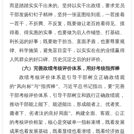
而是踏踏实实干出来的。坚持以实干出政绩，要求党员
干部发扬钉钉子精神，坚持一张蓝图绘到底，一茬接着
一茬干，不折腾、不反复，既要做让老百姓看得见、摸
得着、得实惠的实事，也要做为后人作铺垫、打基础、
利长远的好事；既要敢于担当、直面矛盾，也要尊重规
律、科学施策，避免盲目蛮干，以实实在在的业绩赢得
人民群众的好口碑、历史沉淀之后的好评价。
（六）完善政绩考核评价体系，用好考核指挥棒
政绩考核评价体系是引导干部树立正确政绩观
的
“风向标”与“指挥棒”。习近平总书记指出，要“完善
干部考核评价体系，引导干部树立和践行正确政绩观，
推动干部能上能下、能进能出，形成能者上、优者奖、
庸者下、劣者汰的良好局面”。构建全面、客观、公正
的考核评价框架，核心是突破单一指标束缚，既看发展
成果也看发展基础，既看显绩也看潜绩，既看经济效益