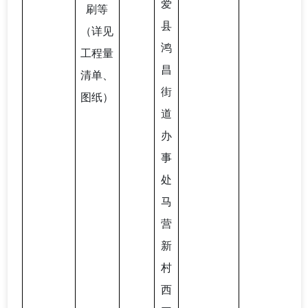
爱
刷等
县
（详见
鸿
工程量
昌
清单、
街
图纸）
道
办
事
处
马
营
新
村
西