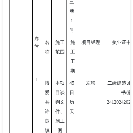
三
巷
1
号
序
名
施工
施
项目经理
执业证书
号
称
范围
工
工
期
1
博
本项
45
左移
二级建造师
爱
目谈
日
书
/豫
县
判文
历
24120242025
许
件、
天
良
施工
镇
图