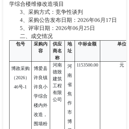
学综合楼维修改造项目
3、采购方式：竞争性谈判
4、采购公告发布日期：2026年06月17日
5、评审日期：2026年06月25日
二、成交情况
包号
采购内
供应
地
中标金额
单位
容
商名
址
称
河南
1153500.00
元
河
博政采购
博爱县
德致
南
（
2026）
许良镇
建筑
省
工程
46号-1
许良小
有限
焦
学综合
公司
作
楼内外
市
改造，
博
围墙粉