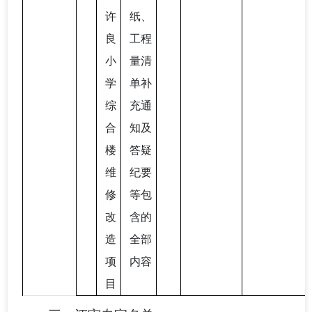
许
纸、
良
工程
小
量清
学
单补
综
充通
合
知及
楼
答疑
维
纪要
修
等包
改
含的
造
全部
项
内容
目