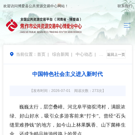
欢迎访问
博爱县公共资源交易中心
网站！
联系我们
当前位置：
首页
|
综合新闻
|
中心动态
|
党

返回上一页
的建设
中国特色社会主义进入新时代
【发布时间：2026-07-01 阅读次数：273次】
巍巍太行，层峦叠嶂。河北阜平骆驼湾村，满眼浓
绿、好山好水，吸引众多游客前来
“打卡”。曾经“石头
缝里难挣钱”的地方，如今山上林果飘香、山下菌棒生
金，还成为精品旅游线路上的景点。