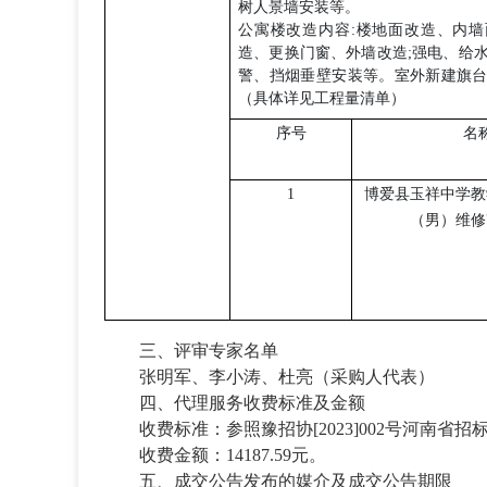
树人景墙安装等。
公寓楼改造内容
:楼地面改造、内
造、更换门窗、外墙改造;强电、给
警、挡烟垂壁安装等。室外新建旗
（具体详见工程量清单）
序号
名
1
博爱县玉祥中学教
（男）维修
三
、评审专家名单
张明军、李小涛、杜亮（采购人代表）
四
、代理服务收费标准及金额
收费标准：参照豫招协
[2023]002号
收费金额：
14187.59
元。
五、
成交公告发布的媒介及成交公告期限