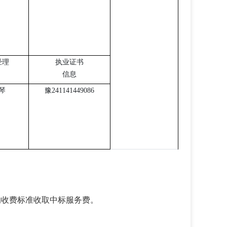
经理
执业证书
信息
琴
豫
241141449086
定的收费标准收取中标服务费。