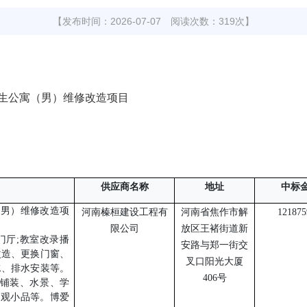
【发布时间：2026-07-07 阅读次数：319次】
生公寓（男）维修改造项目
供应商名称
地址
中标
（男）维修改造项
河南榛桓建设工程有
河南省焦作市解
121875
限公司
放区王褚街道新
门厅;教室改录播
安路与郑一街交
改造、更换门窗、
叉口阳光大厦
水、排水安装等。
406号
面铺装、水景、学
景观小品等。博爱