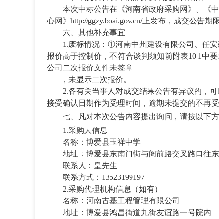
本次中标公告在《河南省政府采购网》、《中
心网》
http://ggzy.boai.gov.cn/上发布，成交
六、
其他补充事宜
1.废标情况：
①河南中州建设有限公司
、任安
报价高于控制价，不符合谈判须知前附表
10.1中
公司二次报价文件未签章
，未显示二次报价。
2.各有关当事人对成交结果公告有异议的，
接受确认日期作为受理时间，逾期未提交的不再受
七、凡对本次公告内容提出询问，请按以下方
1.
采购人
信息
名称：博爱县玉祥中学
地址：博爱县东南门街与阁前路交叉路口往东
联系人：
皇先生
联系方式：
13523199197
2.采购代理机构信息（如有）
名称：河南古基工程管理有限公司
地址：博爱县鸿昌街道九街友谊路一号院内