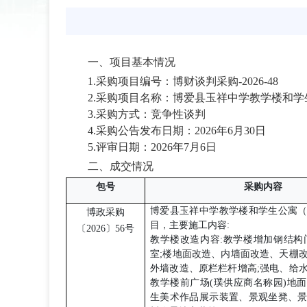
一、项目基本情况
1.采购
项目
编号：
博财谈判采购
-2026-
48
2.
采购
项目名称：
博爱县玉祥中学教学楼和学
3.采购方式：竞争性谈判
4.
采购
公告发布日期：
2026
年
6
月
30
日
5.评审日期：
2026
年
7
月
6
日
二、成交
情况
包号
采购内容
博爱县玉祥中学教学楼和学生公寓
博政采购
目，主要施工内容
:
〔
202
6
〕
56
号
教学楼改造内容
:教学楼增加钢结构
室;楼地面改造、内墙面改造、天棚
外墙改造、原栏栏杆增高;强电、给
教学楼前广场(璞
供应商名称
园
)地
生美术作品展示装置、景观坐凳、