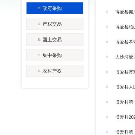
政府采购
博爱县健
产权交易
博爱县柏
国土交易
博爱县孝
集中采购
大沙河流
农村产权
博爱县寨
结果变更
博爱县人
博爱县第
博爱县2
博爱县第