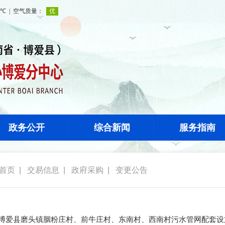
政务公开
综合新闻
服务指南
首页
|
交易信息
|
政府采购
|
变更公告
年度博爱县磨头镇胭粉庄村、前牛庄村、东南村、西南村污水管网配套