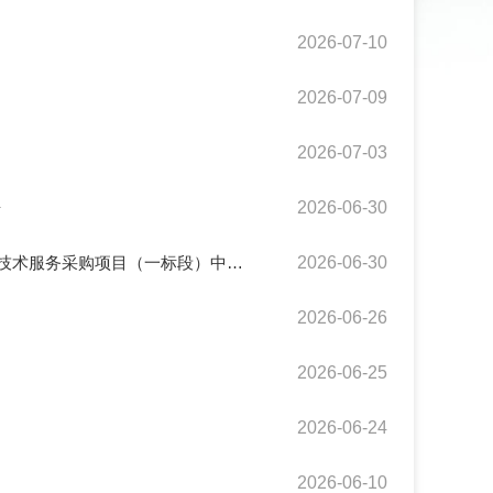
2026-07-10
2026-07-09
2026-07-03
告
2026-06-30
技术服务采购项目（一标段）中标
2026-06-30
2026-06-26
2026-06-25
2026-06-24
2026-06-10