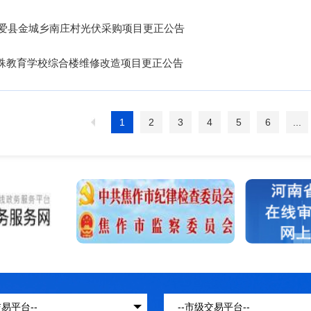
年博爱县金城乡南庄村光伏采购项目更正公告
殊教育学校综合楼维修改造项目更正公告
1
2
3
4
5
6
...