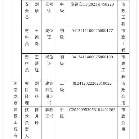
安
刘
安考
中
豫建安
C3(2023)1458220
市
全
珍
证
级
政
员
工
程
材
王
岗位
初
0412411100025000177
市
料
德
证
级
政
员
奇
工
程
资
王
岗位
初
0412411400025000190
市
料
爱
证
级
政
员
红
工
程
河
项
刘
建造
二
豫
2412022202310022
市
南
目
科
师注
级
政
龙
经
科
册证
公
宸
理
书
用
建
技
律
职称
中
C20200953058101401262
市
设
术
月
证书
级
政
工
负
玲
公
程
责
用
有
人