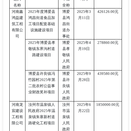
名称
全称
河南鑫
2025年度博爱县
博爱
2025年3
426126.00元
鸿益建
鸿昌街道食品加
县鸿
月11日
筑工程
工项目配套基础
昌街
有限公
设施建设项目
道办
司
事处
2025年博爱县孝
博爱
2025年4
278860.00元
敬镇东界沟村道
县孝
月19日
路建设项目
敬镇
人民
政府
博爱县许良镇冯
博爱
2025年9
439580.00元
竹园村
2025年第
县许
月28日
二批农村公益事
良镇
业财政奖补
项目
人民
政府
河南龙
汝州市温泉镇人
汝州
2025年6
1850000.00元
宸建设
民政府
2025年温
市温
月22日
工程有
泉镇朱寨新村道
泉镇
限公司
路硬化工程项目
人民
政府