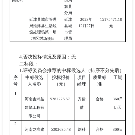
限公司
境局
辉县
分局
延津县城市管理
延津
2023年
15175471.18
局延津县生活垃
县城
12月27日
元
圾处理场第一填
市管
埋区封场项目
理局
4
.否决投标情况及原因
：无
二标段：
1.评标委员会推荐的中标候选人（排序不分先后）
序
中标候选
投标报价
项目
质量标
工期
号
人名称
（元）
经理
准
1
河南鑫鸿益
5282275.57
齐倩
合格
360日
建筑工程有
倩
历天
限公司
2
河南龙宸建
5302685.48
刘科
合格
360日