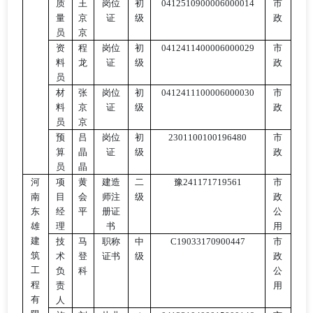
质
王
岗位
初
0412510900006000014
市
量
京
证
级
政
员
京
资
程
岗位
初
0412411400006000029
市
料
龙
证
级
政
员
材
张
岗位
初
0412411100006000030
市
料
京
证
级
政
员
京
预
吕
岗位
初
2301100100196480
市
算
晶
证
级
政
员
晶
河
项
黄
建造
二
豫
241171719561
市
南
目
会
师注
级
政
东
经
平
册证
公
雄
理
书
用
建
技
马
职称
中
C19033170900447
市
筑
术
登
证书
级
政
工
负
科
公
程
责
用
有
人