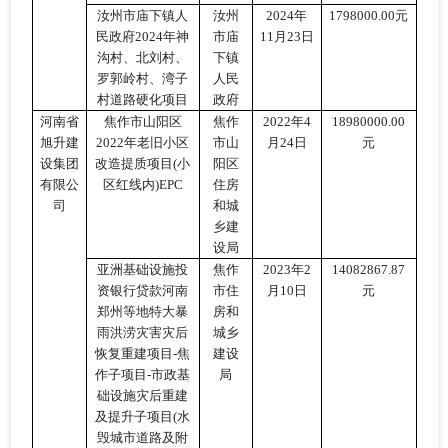
汝州市庙下镇人
汝州
2024年
1798000.00元
民政府
2024年神
市庙
11月23日
沟村、北刘村、
下镇
罗郭岭村、湾子
人民
村道路硬化项目
政府
河南省
焦作市山阳区
焦作
2022年4
18980000.00
旭升建
2022年老旧小区
市山
月24日
元
设集团
改造提质项目(小
阳区
有限公
区红线内)EPC
住房
司
和城
乡建
设局
亚洲基础设施投
焦作
2023年2
14082867.87
资银行贷款河南
市住
月10日
元
郑州等地特大暴
房和
雨洪涝灾害灾后
城乡
恢复重建项目
-焦
建设
作子项目-市政基
局
础设施灾后重建
及提升子项目(水
毁城市道路及附