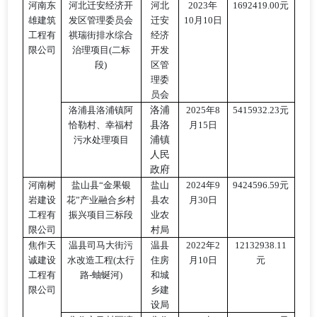
河南东
河北迁安经济开
河北
2023年
1692419.00元
雄建筑
发区管理委员会
迁安
10月10日
工程有
祺瑞街排水综合
经济
限公司
治理项目
(二标
开发
段)
区管
理委
员会
洛浦县洛浦镇阿
洛浦
2025年8
5415932.23元
恰勒村、幸福村
县洛
月15日
污水处理项目
浦镇
人民
政府
河南树
盐山县
“金果银
盐山
2024年9
9424596.59元
岩建设
花”产业融合乡村
县
农
月30日
工程有
振兴项目三标段
业农
限公司
村局
焦作天
温县司马大街污
温县
2022年2
12132938.11
诚建设
水改造工程
(太行
住房
月10日
元
工程有
路-蚰蜒河)
和城
限公司
乡建
设局