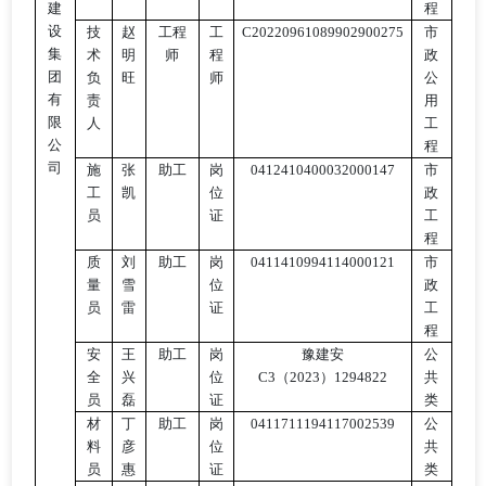
建
程
设
技
赵
工程
工
C20220961089902900275
市
集
术
明
师
程
政
团
负
旺
师
公
有
责
用
限
人
工
公
程
司
施
张
助工
岗
0412410400032000147
市
工
凯
位
政
员
证
工
程
质
刘
助工
岗
0411410994114000121
市
量
雪
位
政
员
雷
证
工
程
安
王
助工
岗
豫建安
公
全
兴
位
C3（2023）1294822
共
员
磊
证
类
材
丁
助工
岗
0411711194117002539
公
料
彦
位
共
员
惠
证
类