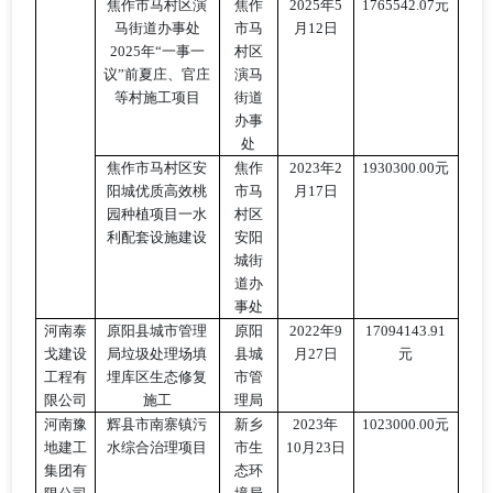
焦作市马村区演
焦作
2025年5
1765542.07元
马街道办事处
市马
月12日
2025年“一事一
村区
议”前夏庄、官庄
演马
等村施工项目
街道
办事
处
焦作市马村区安
焦作
2023年2
1930300.00元
阳城优质高效桃
市马
月17日
园种植项目一水
村区
利配套设施建
设
安阳
城街
道办
事
处
河南泰
原阳县城市管理
原阳
2022年9
17094143.91
戈建设
局垃圾处理场填
县城
月27日
元
工程有
埋库区生态修复
市管
限公司
施工
理局
河南豫
辉县市南寨镇污
新乡
2023年
1023000.00元
地建工
水综合治理项目
市生
10月23日
集团有
态环