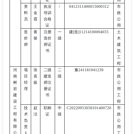
资
王
执业
/
0412311400015000312
市
料
金
培训
政
员
霞
合格
公
证
用
造
黄
注册
一
建
[造]11214100004655
土
价
俊
造价
级
木
师
师证
建
书
筑
工
程
河
项
张
二级
二
豫
241181941239
市
南
目
喜
建造
级
政
树
经
振
师注
公
岩
理
册证
用
建
书
工
设
程
工
技
赵
职称
中
C20220953058101400720
市
程
术
洁
证
级
政
有
负
公
限
责
用
公
人
工