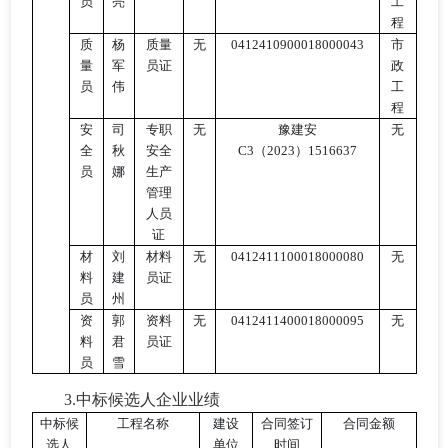
员
亮
工
程
质
杨
质量
无
0412410900018000043
市
量
军
员证
政
员
伟
工
程
安
司
专职
无
豫建安
无
全
秋
安全
C3（2023）1516637
员
娜
生产
管理
人员
证
材
刘
材料
无
0412411100018000080
无
料
建
员证
员
州
资
郭
资料
无
0412411400018000095
无
料
君
员证
员
雪
3.中标候选人企业业绩
中标候
工程名称
建设
合同签订
合同金额
选人
单位
时间