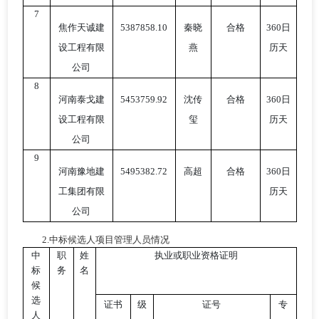
7
焦作天诚建
5387858.10
秦晓
合格
360日
设工程有限
燕
历天
公司
8
河南泰戈建
5453759.92
沈传
合格
360日
设工程有限
玺
历天
公司
9
河南豫地建
5495382.72
高超
合格
360日
工集团有限
历天
公司
2.中标候选人项目管理人员情况
中
职
姓
执业或职业资格证明
标
务
名
候
选
证书
级
证号
专
人