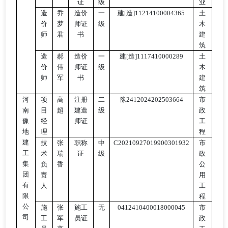
证
级
业
造
乔
造价
一
建
[造]11214100004365
土
价
梦
师证
级
木
师
君
书
建
筑
造
郝
造价
一
建
[造]1117410000289
土
价
伟
师证
级
木
师
军
书
建
筑
河
项
高
注册
二
豫
2412024202503664
市
南
目
超
建造
级
政
豫
经
师证
工
地
理
程
建
技
张
职称
中
C20210927019900301932
市
工
术
瑞
证
级
政
集
负
香
公
团
责
用
有
人
工
限
程
公
施
张
施工
无
0412410400018000045
市
司
工
军
员证
政