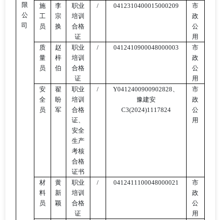
限
施
李
职业
/
0412310400015000209
市
公
工
宗
培训
政
司
员
换
合格
公
证
用
质
赵
职业
/
0412410900048000003
市
量
梓
培训
政
员
伯
合格
公
证
用
安
翟
职业
/
Y0412400900902828、
市
全
盼
培训
豫建安
政
员
军
合格
C3(2024)1117824
公
证、
用
安全
生产
考核
合格
证书
材
黄
职业
/
0412411100048000021
市
料
新
培训
政
员
颖
合格
公
证
用