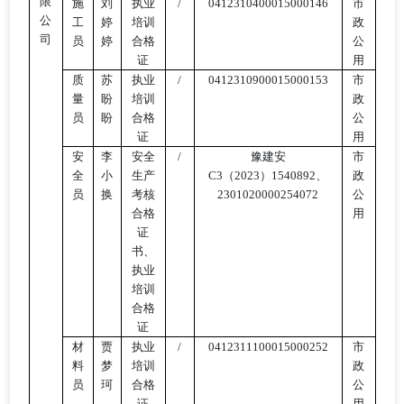
限
施
刘
执业
/
0412310400015000146
市
公
工
婷
培训
政
司
员
婷
合格
公
证
用
质
苏
执业
/
0412310900015000153
市
量
盼
培训
政
员
盼
合格
公
证
用
安
李
安全
/
豫建安
市
全
小
生产
C3（2023）1540892、
政
员
换
考核
2301020000254072
公
合格
用
证
书、
执业
培训
合格
证
材
贾
执业
/
0412311100015000252
市
料
梦
培训
政
员
珂
合格
公
证
用