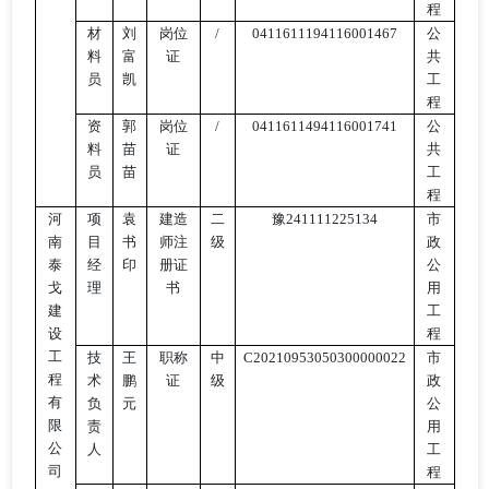
程
材
刘
岗位
/
0411611194116001467
公
料
富
证
共
员
凯
工
程
资
郭
岗位
/
0411611494116001741
公
料
苗
证
共
员
苗
工
程
河
项
袁
建造
二
豫
241111225134
市
南
目
书
师注
级
政
泰
经
印
册证
公
戈
理
书
用
建
工
设
程
工
技
王
职称
中
C20210953050300000022
市
程
术
鹏
证
级
政
有
负
元
公
限
责
用
公
人
工
司
程