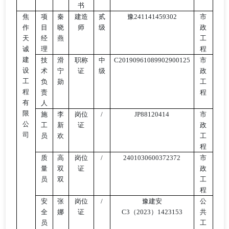
书
焦
项
秦
建造
贰
豫
241141459302
市
作
目
晓
师
级
政
天
经
燕
工
诚
理
程
建
技
滑
职称
中
C20190961089902900125
市
设
术
宁
证
级
政
工
负
勋
工
程
责
程
有
人
限
施
李
岗位
/
JP88120414
市
公
工
新
证
政
司
员
欢
工
程
质
高
岗位
/
2401030600372372
市
量
双
证
政
员
双
工
程
安
张
岗位
/
豫建安
公
全
娜
证
C3（2023）1423153
共
员
工