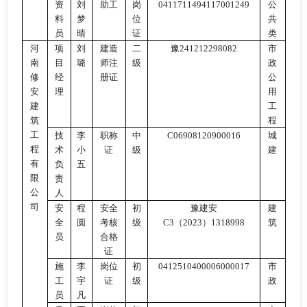
资
刘
助工
岗
0411711494117001249
公
料
梦
位
共
员
晴
证
类
河
项
刘
建造
二
豫
241212298082
市
南
目
璐
师注
级
政
修
经
册证
公
安
理
用
建
工
筑
程
工
技
李
职称
中
C06908120900016
城
程
术
小
证
级
建
有
负
五
限
责
公
人
司
安
程
安全
初
豫建安
建
全
圆
考核
级
C3（2023）1318998
筑
员
合格
证
施
李
岗位
初
0412510400006000017
市
工
宇
证
级
政
员
凡