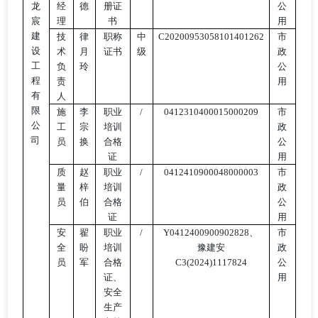
龙
经
德
册证
公
宸
理
书
用
建
技
律
职称
中
C20200953058101401262
市
设
术
月
证书
级
政
工
负
玲
公
程
责
用
有
人
限
施
李
职业
/
0412310400015000209
市
公
工
宗
培训
政
司
员
换
合格
公
证
用
质
赵
职业
/
0412410900048000003
市
量
梓
培训
政
员
伯
合格
公
证
用
安
翟
职业
/
Y0412400900902828、
市
全
盼
培训
豫建安
政
员
军
合格
C3(2024)1117824
公
证、
用
安全
生产