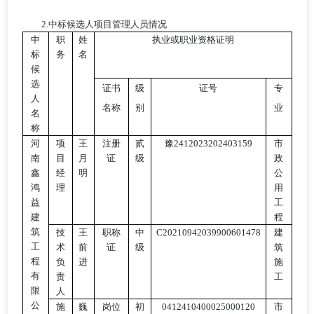
2.中标候选人项目管理人员情况
中
职
姓
执业或职业资格证明
标
务
名
候
选
证书
级
证号
专
人
名称
别
业
名
称
河
项
王
注册
贰
豫
2412023202403159
市
南
目
月
证
级
政
鑫
经
明
公
鸿
理
用
益
工
建
程
筑
技
王
职称
中
C20210942039900601478
建
工
术
前
证
级
筑
程
负
进
施
有
责
工
限
人
公
施
巍
岗位
初
0412410400025000120
市