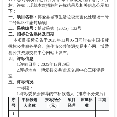
标、评标，现就本次招标的评标结果及相关信息公示如
下：
一、项目名称：
博爱县城市生活垃圾无害化处理场一号
二号库区生态封场项目
二、采购编号：
博政采购（
2025）
132
号
三
、招标公告媒体及日期
本项目招标公告于
202
5
年
12
月
05
日同时
在中国招标
投标公共服务平台、焦作市公共资源交易中心网、博爱
县公共资源交易中心网站上发布。
四
、评标信息
1.评标日期：202
5
年
12
月
29
日
2.评标地点：博爱县公共资源交易中心三楼评标
一
室
五、
评标情况
一标段：
1.评标委员会推荐的中标候选人（排序不分先后）
序
中标候选
投标报价
项目
质量标
工期
号
人名称
（元）
经理
准
1