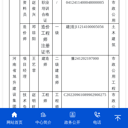
资
赵
职业
/
0412411400048000005
市
料
俊
培训
政
员
兴
合格
公
证
用
造
邓
造价
一
建
[造]11214100005056
土
价
琼
级
木
工程
师
阳
建
师
筑
注册
证书
河
项
王
建造
二
豫
241202197000
市
南
目
艺
师
级
政
省
经
霏
建
公
旭
理
造
用
升
师
工
建
程
设
技
赵
工程
工
C20220961089902900275
市
集
术
明
师
程
政
团
负
旺
师
公
有
责
用
限
人
工
网站首页
中心简介
政务公开
电话
公
程