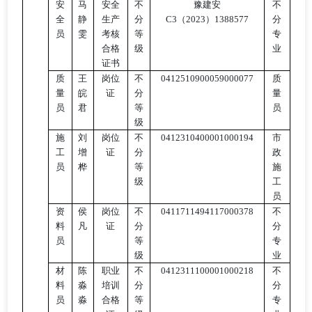
安
马
安全
不
豫建安
不
全
静
生产
分
C3（2023）1388577
分
员
雯
考核
等
专
合格
级
业
证书
质
王
岗位
不
0412510900059000077
质
量
皖
证
分
量
员
君
等
员
级
施
刘
岗位
不
0412310400001000194
市
工
增
证
分
政
员
桦
等
施
级
工
员
资
侯
岗位
不
0411711494117000378
不
料
凡
证
分
分
员
等
专
级
业
材
陈
职业
不
0412311100001000218
不
料
淼
培训
分
分
员
淼
合格
等
专