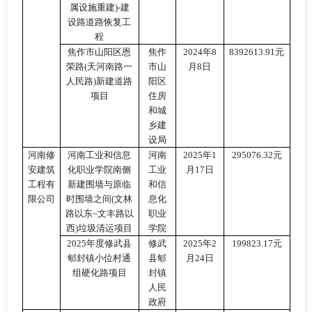
属设施重建)-建
设路道路恢复工
程
焦作市山阳区恩
焦作
2024年8
8392613.91元
荣路
(天河南路一
市山
月8日
人民路)新建道路
阳区
项目
住房
和城
乡建
设局
河南修
河南工业和信息
河南
2025年1
295076.32元
安建筑
化职业学院南侧
工业
月17日
工程有
新建围墙与原临
和信
限公司
时围墙之间
(文林
息化
路以东~文丰路以
职业
西)垃圾清运项目
学院
2025年度修武县
修武
2025年2
199823.17元
郇封镇小位村通
县郇
月24日
组硬化路项目
封镇
人民
政府