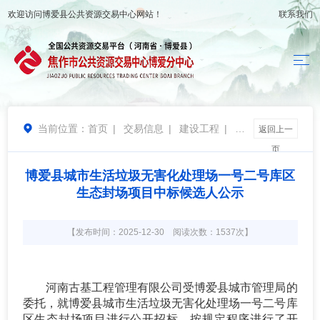
欢迎访问
博爱县公共资源交易中心
网站！
联系我们
当前位置：
首页
|
交易信息
|
建设工程
|
候

返回上一
选人公示
页
博爱县城市生活垃圾无害化处理场一号二号库区
生态封场项目中标候选人公示
【发布时间：2025-12-30 阅读次数：1537次】
河南古基工程管理有限公司
受
博爱县城市管理局
的
委托，就
博爱县城市生活垃圾无害化处理场一号二号库
区生态封场项目
进行公开招标，按规定程序进行了开