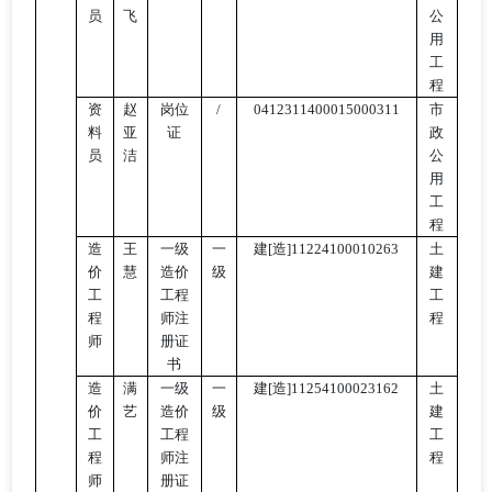
员
飞
公
用
工
程
资
赵
岗位
/
0412311400015000311
市
料
亚
证
政
员
洁
公
用
工
程
造
王
一级
一
建
[造]11224100010263
土
价
慧
造价
级
建
工
工程
工
程
师注
程
师
册证
书
造
满
一级
一
建
[造]11254100023162
土
价
艺
造价
级
建
工
工程
工
程
师注
程
师
册证