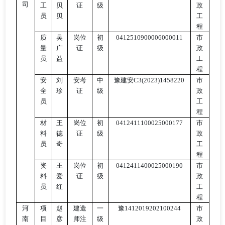
司
工
贝
证
级
政
员
贝
工
程
质
吴
岗位
初
0412510900006000011
市
量
广
证
级
政
员
益
工
程
安
刘
安考
中
豫建安
C3(2023)1458220
市
全
珍
证
级
政
员
工
程
材
王
岗位
初
0412411100025000177
市
料
德
证
级
政
员
奇
工
程
资
王
岗位
初
0412411400025000190
市
料
爱
证
级
政
员
红
工
程
河
项
赵
建造
一
豫
1412019202100244
市
南
目
彦
师注
级
政