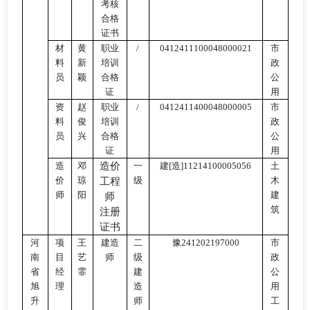
考核
合格
证书
材
黄
职业
/
0412411100048000021
市
料
新
培训
政
员
颖
合格
公
证
用
资
赵
职业
/
0412411400048000005
市
料
俊
培训
政
员
兴
合格
公
证
用
造
邓
造价
一
建
[造]11214100005056
土
价
琼
级
木
工程
师
阳
建
师
筑
注册
证书
河
项
王
建造
二
豫
241202197000
市
南
目
艺
师
级
政
省
经
霏
建
公
旭
理
造
用
升
师
工