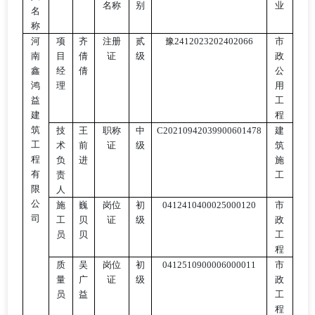
名称
别
业
名
称
河
项
齐
注册
贰
豫
2412023202402066
市
南
目
倩
证
级
政
鑫
经
倩
公
鸿
理
用
益
工
建
程
筑
技
王
职称
中
C20210942039900601478
建
工
术
前
证
级
筑
程
负
进
施
有
责
工
限
人
公
施
巍
岗位
初
0412410400025000120
市
司
工
贝
证
级
政
员
贝
工
程
质
吴
岗位
初
0412510900006000011
市
量
广
证
级
政
员
益
工
程