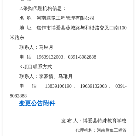
2
.
采购代理机构信息：
名
称：河南腾豫工程管理有限公司
地
址：焦作市博爱县葵城路与和谐路交叉口南
100
米路东
联系人：
马琳月
电
话：
19639132003、0391-8082888
3.项目联系方式
联系人：
李豪情、马琳月
电
话：
13839106190
、
19639132003、0391-
8082888
变更公告附件
发
布
人：
博爱县特殊教育学校
代理机构：河南腾豫工程管