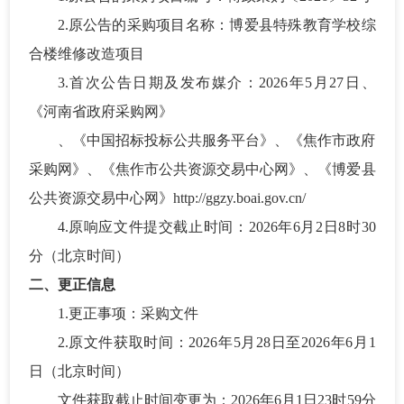
2.原公告的采购项目名称：
博爱县特殊教育学校综
合楼维修改造项目
3.首次公告日期及发布媒介：2026年
5
月
27
日、
《河南省政府采购网》
、《中国招标投标公共服务平台》、《焦作市政府
采购网》、《焦作市公共资源交易中心网》、《博爱县
公共资源交易中心网》
http://ggzy.boai.gov.cn/
4.原响应文件提交截止时间：
202
6
年
6
月
2
日
8
时
30
分
（北京时间）
二
、
更正
信息
1.
更正
事项：采购文件
2.原文件获取时间：
202
6
年
5
月
28
日至
202
6
年
6
月
1
日
（北京时间）
文件获取截止时间变更为：
202
6
年
6
月
1
日
23时59分