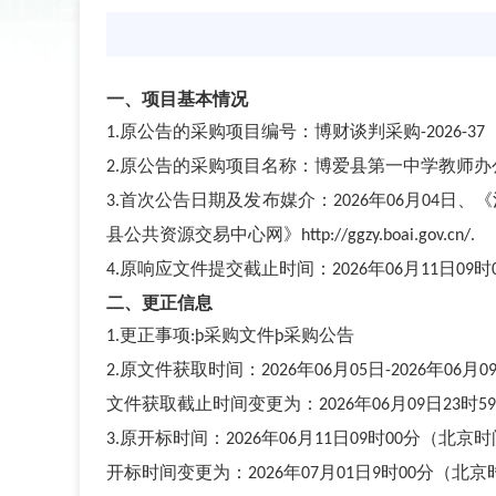
一、项目基本情况
原公告的采购项目编号：博财谈判采购
1.
-2026-37
原公告的采购项目名称：博爱县第一中学教师办
2.
首次公告日期及发布媒介：
年
月
日、《
3.
2026
06
04
县公共资源交易中心网》
http://ggzy.boai.gov.cn/.
原
响应文件提交
截止时间：
年
月
日
时
4.
20
26
06
11
0
9
二、更正信息
更正事项
采购文件
采购公告
1.
:
þ
þ
原文件获取时间：
年
月
日
年
月
2.
2026
06
05
-2026
06
0
文件获取截止时间变更为：
年
月
日
时
2026
06
09
23
59
原开标时间：
年
月
日
时
分（北京时
3.
2026
06
11
09
00
开标时间变更为：
年
月
日
时
分（北京
2026
07
01
9
00