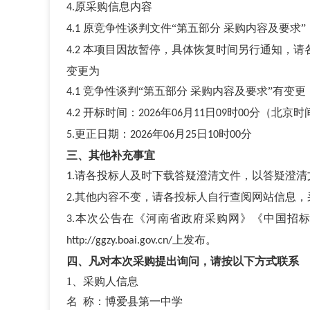
原采购信息内容
4.
原竞争性谈判文件“第五部分 采购内容及要求”
4.1
本项目因故暂停，具体恢复时间另行通知，请
4.2
变更为
竞争性谈判
“
第五部分
采购内容及要求
”
有变更
4.1
开标时间：
年
月
日
时
分（北京时
4.2
2026
06
11
09
00
更正日期：
年
月
日
时
分
5
.
2026
06
25
10
00
三、其他补充事宜
请各投标人及时下载答疑澄清文件，以答疑澄清
1.
其他内容不变，请各投标人自行查阅网站信息，
2.
本次公告在《河南省政府采购网》《中国招
3.
上发布。
http://ggzy.boai.gov.cn/
四、
凡对本次采购提出询问，请按以下方式联系
1、采购人信息
名
称
：
博爱县第一中学