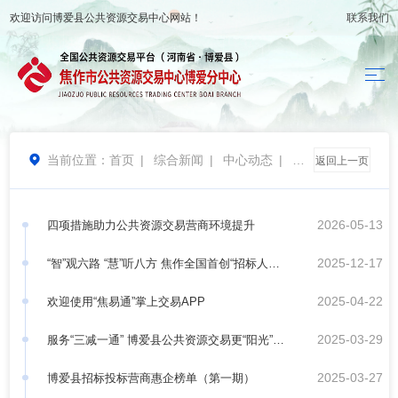
欢迎访问
博爱县公共资源交易中心
网站！
联系我们
当前位置：
首页
|
综合新闻
|
中心动态
|
营

返回上一页
商环境
2026-05-13
四项措施助力公共资源交易营商环境提升
2025-12-17
“智”观六路 “慧”听八方 焦作全国首创“招标人服
2025-04-22
务舱”落地启用
欢迎使用“焦易通”掌上交易APP
2025-03-29
服务“三减一通” 博爱县公共资源交易更“阳光”高
2025-03-27
效
博爱县招标投标营商惠企榜单（第一期）