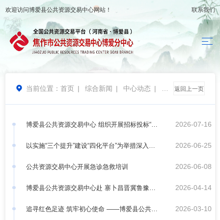
欢迎访问
博爱县公共资源交易中心
网站！
联系我们
当前位置：
首页
|
综合新闻
|
中心动态
|
工

返回上一页
作动态
2026-07-16
博爱县公共资源交易中心 组织开展招标投标“人
2026-06-25
工智能＋”应用攻坚 “人大代表开放日”活动
以实施“三个提升”建设“四化平台”为举措深入贯
2026-06-08
彻落实县第十四次党代会精神
公共资源交易中心开展急诊急救培训
2026-04-14
博爱县公共资源交易中心赴 寨卜昌晋冀鲁豫野
2026-03-10
战军第九纵队纪念馆开展参观学习活动
追寻红色足迹 筑牢初心使命 ——博爱县公共资