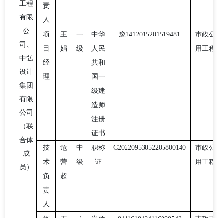
工程
责
有限
人
公
项
王
一
中华
豫
1412015201519481
市政公
司、
目
娟
级
人民
用工程
中弘
经
共和
设计
理
国一
集团
级建
有限
造师
公司
注册
（联
证书
合体
技
危
中
职称
C20220953052205800140
市政公
成
术
营
级
证
用工程
员）
负
超
责
人