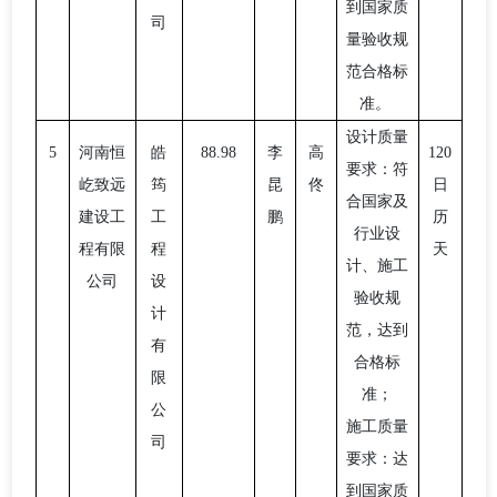
到国家质
司
量验收规
范合格标
准。
设计质量
5
河南恒
皓
88.98
李
高
120
要求：符
屹致远
筠
昆
佟
日
合国家及
建设工
工
鹏
历
行业设
程有限
程
天
计、施工
公司
设
验收规
计
范，达到
有
合格标
限
准；
公
施工质量
司
要求：达
到国家质