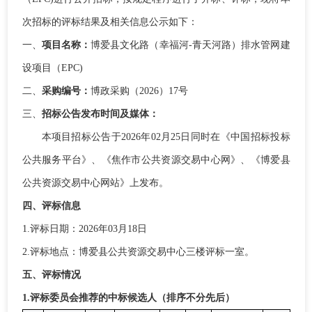
次招标的评标结果及相关信息公示如下：
一、
项目名称：
博爱县文化路（幸福河
-青天河路）排水管网建
设项目（EPC)
二、
采购编号：
博政采购（
2026）17号
三、
招标公告发布时间及媒体：
本项目招标公告于
202
6
年
02
月
25
日同时在《中国招标投标
公共服务平台》、《焦作市公共资源交易中心
网
》、《博爱县
公共资源交易中心网站》上发布。
四
、评标信息
1
.
评标日期：
202
6
年
03
月
18
日
2
.
评标地点：
博爱
县
公共资源交易中心
三楼评标一室。
五
、
评标情况
1.评标委员会推荐的中标候选人（排序不分先后）