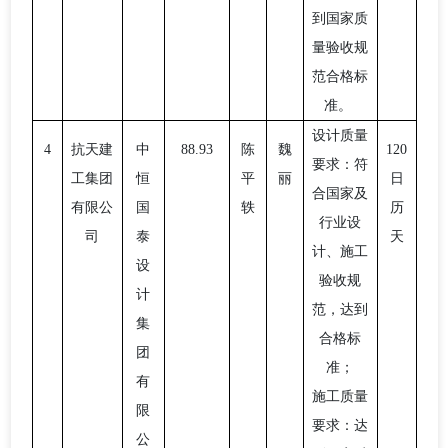
到国家质
量验收规
范合格标
准。
设计质量
4
抗天建
中
88.93
陈
魏
120
要求：符
工集团
恒
平
丽
日
合国家及
有限公
国
轶
历
行业设
司
泰
天
计、施工
设
验收规
计
范，达到
集
合格标
团
准；
有
施工质量
限
要求：达
公