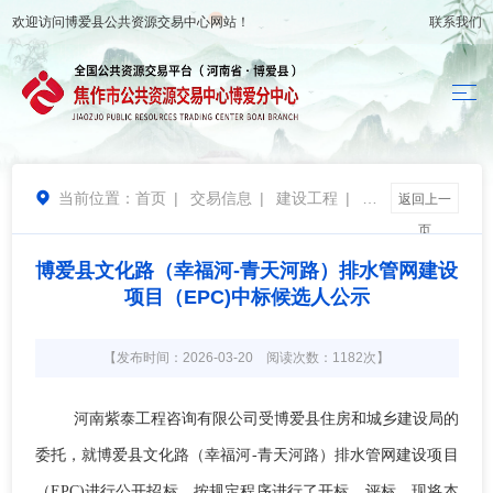
欢迎访问
博爱县公共资源交易中心
网站！
联系我们
当前位置：
首页
|
交易信息
|
建设工程
|
候

返回上一
选人公示
页
博爱县文化路（幸福河-青天河路）排水管网建设
项目（EPC)中标候选人公示
【发布时间：2026-03-20 阅读次数：1182次】
河南紫泰工程咨询有限公司
受
博爱县住房和城乡建设局
的
委托，就
博爱县文化路（幸福河
-青天河路）排水管网建设项目
（EPC)
进行公开招标，按规定程序进行了开标、评标，现
将
本