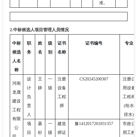
准。
2.
中标候选人项目管理人员情况
中标
职
姓
级
证书
证书编号
专业
候选
务
名
别
名称
人名
称
设
王
一
注册
CS20245200307
注册公
河南
计
静
级
设备
用设备
龙晟
负
工程
工程
师
建设
责
师
(给水
工程
人
排水)
有限
项
聂
一
建造
豫
1412017201831357
市政公
公
目
杉
级
师证
用工程
司、