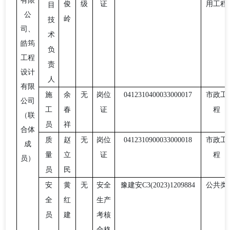
有限
俊
级
证
用工程
目
公
岭
技
司
、
术
皓筠
负
工程
责
设计
人
有限
施
余
无
岗位
0412310400033000017
市政工
公司
工
春
证
程
（联
员
祥
合体
质
赵
无
岗位
0412310900033000018
市政工
成
量
立
证
程
员）
员
民
安
黄
无
安全
豫建安
C3(2023)1209884
公共类
全
红
生产
员
建
考核
合格