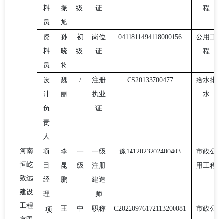
料
振
级
证
程
员
旭
资
孙
初
岗位
0411811494118000156
公用工
料
晓
级
证
程
员
将
设
魏
/
注册
CS20133700477
给水排
计
丽
执业
水
负
证
责
人
河南
项
李
一
一级
豫
1412023202400403
市政公
恒屹
目
昆
级
注册
用工程
致远
经
鹏
建造
建设
理
师
工程
王
中
职称
C20220976172113200081
市政公
项