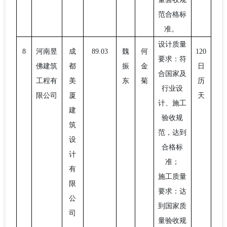
范合格标
准。
设计质量
8
河南昱
成
89.03
魏
何
120
要求：符
佛建筑
都
振
金
日
合国家及
工程有
美
东
菊
历
行业设
限公司
厦
天
计、施工
建
验收规
筑
范，达到
设
合格标
计
准；
有
施工质量
限
要求：达
公
到国家质
司
量验收规