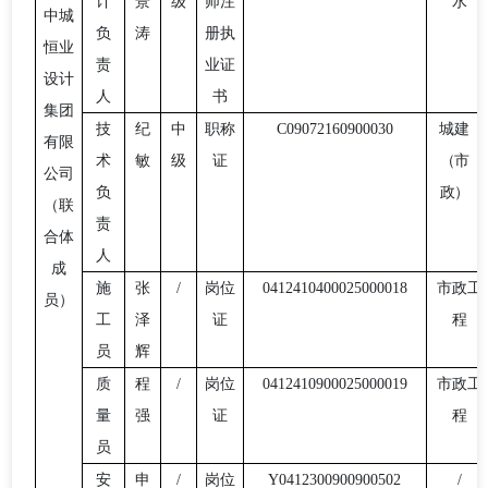
计
景
级
师注
水
中城
负
涛
册执
恒业
责
业证
设计
人
书
集团
技
纪
中
职称
C09072160900030
城建
有限
术
敏
级
证
（市
公司
负
政）
（联
责
合体
人
成
施
张
/
岗位
0412410400025000018
市政工
员）
工
泽
证
程
员
辉
质
程
/
岗位
0412410900025000019
市政工
量
强
证
程
员
安
申
/
岗位
Y0412300900900502
/