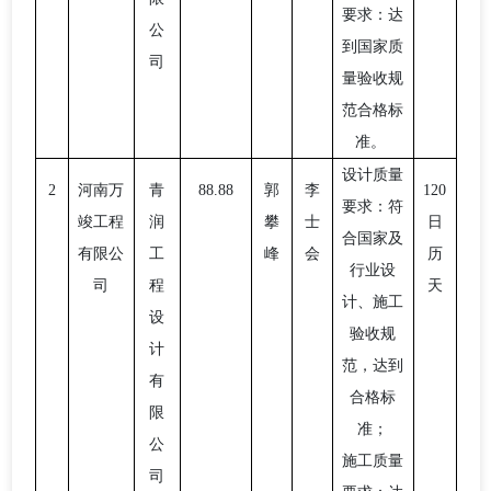
要求：达
公
到国家质
司
量验收规
范合格标
准。
设计质量
2
河南万
青
88.88
郭
李
120
要求：符
竣工程
润
攀
士
日
合国家及
有限公
工
峰
会
历
行业设
司
程
天
计、施工
设
验收规
计
范，达到
有
合格标
限
准；
公
施工质量
司