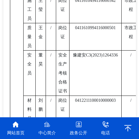
施
王
/
岗位
0411610494116000542
市政工
工
莹
证
程
员
质
王
/
岗位
0411610994116000501
市政工
量
金
证
程
员
安
董
/
安全
豫建安
C3(2023)1264336
/
全
昊
生产
员
考核
合格
证书
材
刘
/
岗位
0412211100010000003
/
料
鹏
证
员
资
周
/
岗位
0411811494118000802
/
网站首页
中心简介
政务公开
电话
料
艺
证