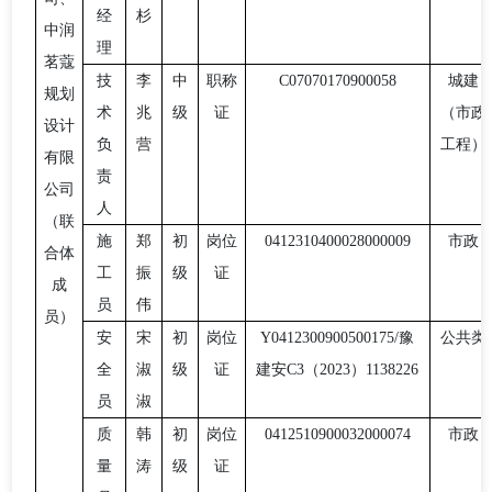
经
杉
中润
理
茗蔻
技
李
中
职称
C07070170900058
城建
规划
术
兆
级
证
（市政
设计
负
营
工程）
有限
责
公司
人
（联
施
郑
初
岗位
0412310400028000009
市政
合体
工
振
级
证
成
员
伟
员）
安
宋
初
岗位
Y0412300900500175/豫
公共类
全
淑
级
证
建安C3（2023）1138226
员
淑
质
韩
初
岗位
0412510900032000074
市政
量
涛
级
证