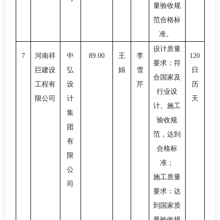
量验收规
范合格标
准。
设计质量
7
河南祥
中
89.00
王
李
120
要求：符
巨建设
弘
娟
雪
日
合国家及
工程有
设
芹
历
行业设
限公司
计
天
计、施工
集
验收规
团
范，达到
有
合格标
限
准；
公
施工质量
司
要求：达
到国家质
量验收规