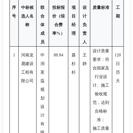
序
中标候
联
投标报
项
设
质量标准
工
号
选人名
合
价（综
目
计
期
称
体
合费
经
负
成
率
%）
理
责
员
人
设计质量
1
河南龙
中
88.84
聂
王
120
要求：符
晟建设
润
杉
静
日
合国家及
工程有
茗
杉
历
行业设
限公司
蔻
天
计、施工
规
验收规
划
范，达到
设
合格标
计
准；
有
施工质量
限