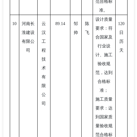
范合格标
准。
设计质量
10
河南长
云
89.14
邹
陈
120
要求：符
淮建设
汉
帅
飞
日
合国家及
有限公
工
历
行业设
司
程
天
计、施工
技
验收规
术
范，达到
有
合格标
限
准；
公
施工质量
司
要求：达
到国家质
量验收规
范合格标