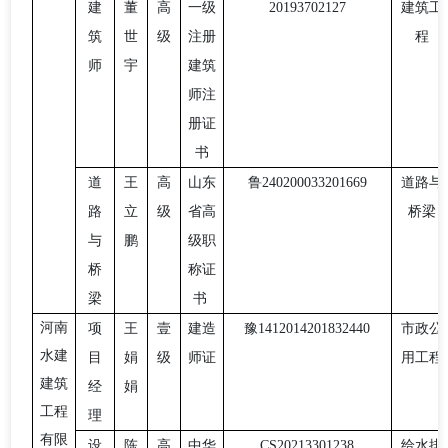
建
董
高
一级
20193702127
建筑工
筑
世
级
注册
程
师
宇
建筑
师注
册证
书
道
王
高
山东
鲁
2
40200033201669
道路与
路
立
级
省高
桥梁
与
鹏
级职
桥
称证
梁
书
河南
项
王
壹
建造
豫
1412014201832440
市政公
水建
目
娟
级
师证
用工程
建筑
经
娟
工程
理
有限
设
陈
高
中华
CS20213301238
给水排