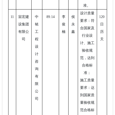
准。
设计质量
11
宙宏建
中
89.14
李
侯
120
要求：符
设集团
铭
俊
永
日
合国家及
有限公
工
楠
鑫
历
行业设
司
程
天
计、施工
设
验收规
计
范，达到
咨
合格标
询
准；
有
施工质量
限
要求：达
公
到国家质
司
量验收规
范合格标