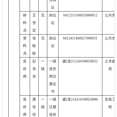
证
材
王
无
岗位
0412311100033000012
公共类
料
登
证
员
宏
资
张
无
岗位
0412411400027000031
公共类
料
盼
证
员
盼
造
彭
一
一级
建
[造]11244100018651
土木建
价
东
级
造价
筑
师
东
师注
册证
书
造
冀
一
一级
建
[造]14254100024086
安装工
价
珍
级
注册
程
师
珍
造价