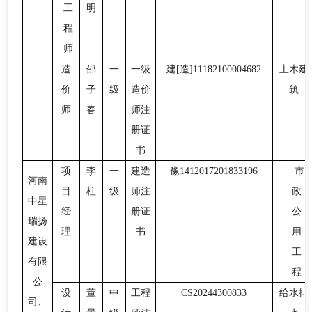
工
明
程
师
造
邵
一
一级
建
[造]11182100004682
土木建
价
子
级
造价
筑
师
春
师注
册证
书
项
李
一
建造
豫
1412017201833196
市
河南
目
柱
级
师注
政
中星
经
册证
公
瑞扬
理
书
用
建设
工
有限
程
公
设
董
中
工程
CS20244300833
给水排
司、