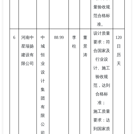
量验收规
范合格标
准。
设计质量
6
河南中
中
88.99
李
董
120
要求：符
星瑞扬
城
柱
景
日
合国家及
建设有
恒
涛
历
行业设
限公司
业
天
计、施工
设
验收规
计
范，达到
集
合格标
团
准；
有
施工质量
限
要求：达
公
到国家质
司