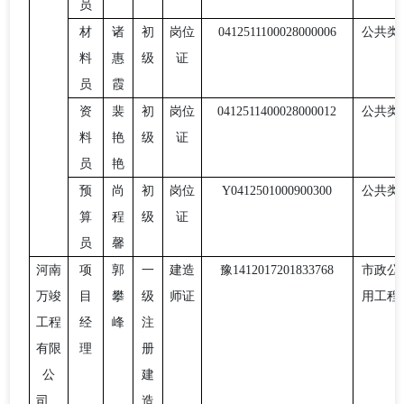
员
材
诸
初
岗位
0412511100028000006
公共类
料
惠
级
证
员
霞
资
裴
初
岗位
0412511400028000012
公共类
料
艳
级
证
员
艳
预
尚
初
岗位
Y0412501000900300
公共类
算
程
级
证
员
馨
河南
项
郭
一
建造
豫
1412017201833768
市政公
万竣
目
攀
级
师证
用工程
工程
经
峰
注
有限
理
册
公
建
司、
造