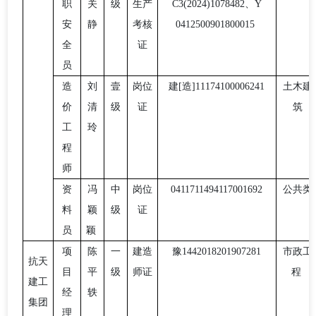
职
关
级
生产
C3(2024)1078482、Y
安
静
考核
0412500901800015
全
证
员
造
刘
壹
岗位
建
[造]
11174100006241
土木建
价
清
级
证
筑
工
玲
程
师
资
冯
中
岗位
0411711494117001692
公共类
料
颖
级
证
员
颖
项
陈
一
建造
豫
1442018201907281
市政工
抗天
目
平
级
师证
程
建工
经
轶
集团
理