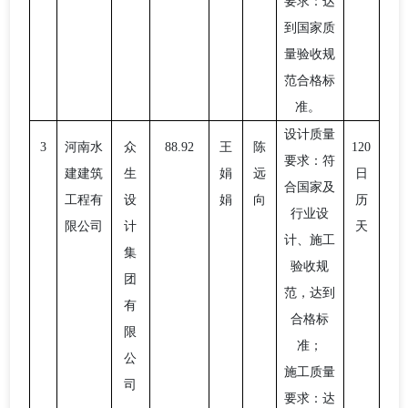
要求：达
到国家质
量验收规
范合格标
准。
设计质量
3
河南水
众
88.92
王
陈
120
要求：符
建建筑
生
娟
远
日
合国家及
工程有
设
娟
向
历
行业设
限公司
计
天
计、施工
集
验收规
团
范，达到
有
合格标
限
准；
公
施工质量
司
要求：达