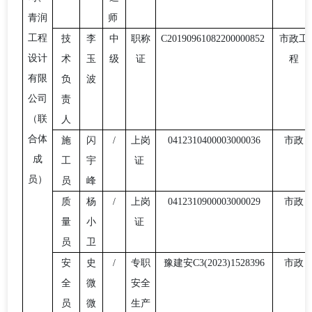
青润
师
工程
技
李
中
职称
C20190961082200000852
市政工
设计
术
玉
级
证
程
有限
负
波
公司
责
（联
人
合体
施
闪
/
上岗
0412310400003000036
市政
成
工
宇
证
员）
员
峰
质
杨
/
上岗
0412310900003000029
市政
量
小
证
员
卫
安
史
/
专职
豫建安
C3(2023)1528396
市政
全
微
安全
员
微
生产