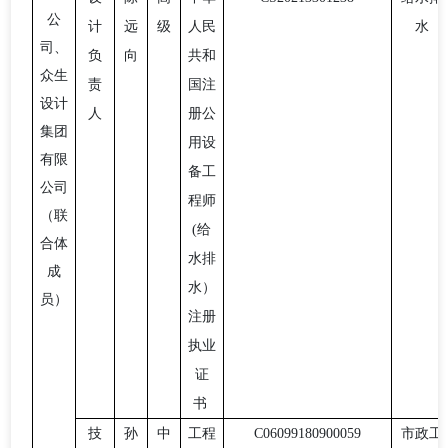
公
计
远
级
人民
水
司、
负
向
共和
众生
责
国注
设计
人
册公
集团
用设
有限
备工
公司
程师
（联
(给
合体
水排
成
水）
员）
注册
执业
证
书
技
孙
中
工程
C06099180900059
市政工