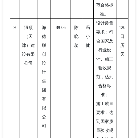
范合格标
准。
设计质量
9
恒顺
海
89.06
陈
冯
120
要求：符
（天
德
晓
小
日
合国家及
津）建
联
蕊
健
历
行业设
设有限
创
天
计、施工
公司
设
验收规
计
范，达到
集
合格标
团
准；
有
施工质量
限
要求：达
公
到国家质
司
量验收规