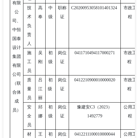
有限
技
高
中
职称
C2020095305810140132
4
市政工
公
术
奉
级
证
程
司、
负
中恒
责
国泰
人
设计
施
吴
初
岗位
0411710494117000271
市政工
集团
工
刚
级
证
程
有限
员
公司
质
吕
初
岗位
0412210900010000020
市政工
（联
量
江
级
证
程
合体
员
丽
成
安
邱
初
岗位
豫建安
C3（2023）
公用工
员）
全
娜
级
证
1492779
程
员
材
王
初
岗位
0412211100010000044
公用工